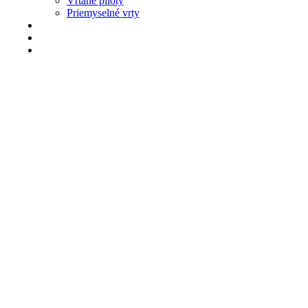
Vŕtané pilóty
Priemyselné vrty
Realizácie
Legislatíva
Kontakt
0908 588 777
info@studne-vrtanie.sk
CENOVÁ PONUKA
0908 588 777