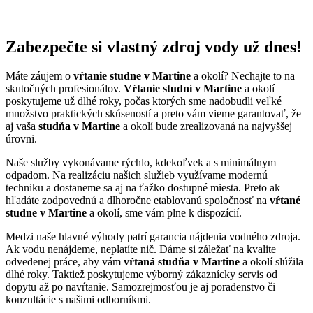
Zabezpečte si
vlastný zdroj vody
už dnes!
Máte záujem o
vŕtanie studne v Martine
a okolí? Nechajte to na
skutočných profesionálov.
Vŕtanie studní v Martine
a okolí
poskytujeme už dlhé roky, počas ktorých sme nadobudli veľké
množstvo praktických skúseností a preto vám vieme garantovať, že
aj vaša
studňa v Martine
a okolí bude zrealizovaná na najvyššej
úrovni.
Naše služby vykonávame rýchlo, kdekoľvek a s minimálnym
odpadom. Na realizáciu našich služieb využívame modernú
techniku a dostaneme sa aj na ťažko dostupné miesta. Preto ak
hľadáte zodpovednú a dlhoročne etablovanú spoločnosť na
vŕtané
studne v Martine
a okolí, sme vám plne k dispozícií.
Medzi naše hlavné výhody patrí garancia nájdenia vodného zdroja.
Ak vodu nenájdeme, neplatíte nič. Dáme si záležať na kvalite
odvedenej práce, aby vám
vŕtaná studňa v Martine
a okolí slúžila
dlhé roky. Taktiež poskytujeme výborný zákaznícky servis od
dopytu až po navŕtanie. Samozrejmosťou je aj poradenstvo či
konzultácie s našimi odborníkmi.