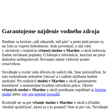
Garantujeme
nájdenie vodného zdroja
Riadime sa heslom „náš zákazník, náš pán“ a preto platí presne to,
na čom sa vopred dohodneme. Inak povedané, u nás vám
v súvislosti s realizáciu
vŕtanej studne v Martine
a okolí nehrozia
žiadne nečakané poplatky či šokujúce informácie, ktorými ste pred
dohodou nedisponovali. Rovnako máme výborný pomer
cena/výkon.
Neváhajte a zverte vašu dôveru do našich rúk. Sme presvedčení, že
toto rozhodnutie nebudete ľutovať a s našimi službami budete
spokojní. Pri realizácií
studní v Martine
a okolí garantujeme
korektnosť a samozrejme kvalitne odvedenú prácu. Okrem
vŕtaných studní v Martine
a okolí ponúkame napríklad aj
čistenie
studní
alebo
vrty pre tepelné čerpadlá
.
Rozhodli ste sa pre
vŕtanie studní v Martine
a okolí a hľadáte
vhodnú spoločnosť, ktorá sa o to postará? Sme tu pre vás. Neváhajte