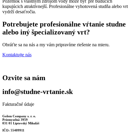
Pozemok s vlastným zdrojom vody môže byť pre budúcich
kupujúcich atraktívnejší. Profesionálne vyhotovená studňa alebo vrt
vydrží desaťročia.
Potrebujete profesionálne vŕtanie studne
alebo iný špecializovaný vrt?
Obráťte sa na nás a my vám pripravíme riešenie na mieru.
Kontaktujte nás
Ozvite sa nám
info@studne-vrtanie.sk
Fakturačné údaje
Golem Company s. r. o.
Priemyselná 3959
031 01 Liptovský Mikuláš
IČO: 55409911