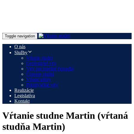
Toggle navigation
O nás
Služby
Vŕtanie studní
Geologické vrty
Vrty pre tepelné čerpadlá
Čistenie studní
Vŕtané pilóty
Priemyselné vrty
Realizácie
Legislatíva
Kontakt
Vŕtanie studne Martin (vŕtaná
studňa Martin)