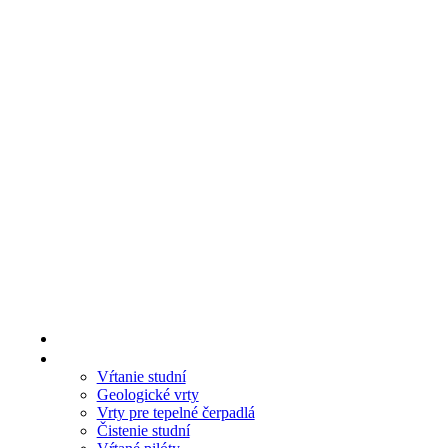
O nás
Služby
Vŕtanie studní
Geologické vrty
Vrty pre tepelné čerpadlá
Čistenie studní